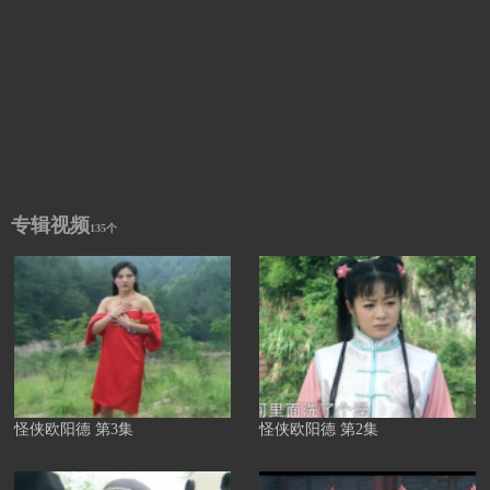
专辑视频
135个
怪侠欧阳德 第3集
怪侠欧阳德 第2集