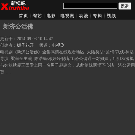
搜索
首页
综艺
电影
电视剧
动漫
专辑
视频
新济公活佛
更新于：2014-09-03 10:14:47
创建者：
栀子花开
频道：
电视剧
电视剧《新济公活佛》全集高清在线观看地区: 大陆类型: 剧情/武侠/神话
导演: 梁辛全主演: 陈浩民/穆婷婷/陈紫函济公偶遇一对姐妹，姐姐秋漫枫
与妹妹秋凝玉因爱上同一名男子赵建文，从此姐妹两埋下心结，济公运用
智……