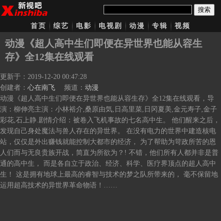
搜索
首页
综艺
电影
电视剧
动漫
专辑
视频
动漫《超人高中生们即便在异世界也能从容生
存》全12集在线观看
更新于：2019-12-20 00:47:28
创建者：
心在南飞
频道：
动漫
动漫《超人高中生们即便在异世界也能从容生存》全12集在线观看，导
演：柳伸亮主演：小林裕介,桑原由気,日高里菜,日冈夏美,金元寿子,金子
彩花,石上静.剧情介绍：被卷入飞机事故的七名高中生。 他们醒来之后，
发现自己身处魔法与兽人存在的异世界。 在没有电力的世界中建造核电
站，仅仅是外出赚钱就能控制大都市的经济， 为了帮助为苛政所苦的恩
人们而与无良贵族开战，简直为所欲为？! 不错，他们所有人都并非是普
通的高中生， 而是各自立于政治、经济、科学、医疗界顶点的超人高中
生！ 这是拥有地球上最高的睿智与技术的梦之队所带来的， 毫不保留地
运用超高技术的异世界革命物语！……