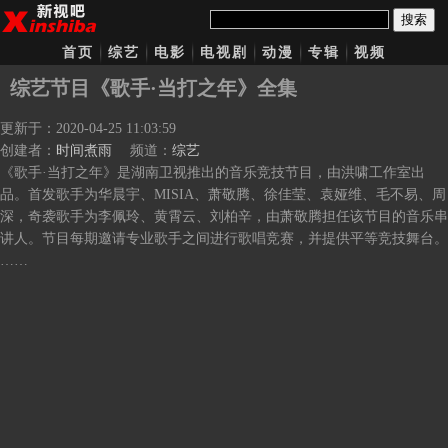
搜索
首页
综艺
电影
电视剧
动漫
专辑
视频
综艺节目《歌手·当打之年》全集
更新于：2020-04-25 11:03:59
创建者：
时间煮雨
频道：
综艺
《歌手·当打之年》是湖南卫视推出的音乐竞技节目，由洪啸工作室出
品。首发歌手为华晨宇、MISIA、萧敬腾、徐佳莹、袁娅维、毛不易、周
深，奇袭歌手为李佩玲、黄霄云、刘柏辛，由萧敬腾担任该节目的音乐串
讲人。节目每期邀请专业歌手之间进行歌唱竞赛，并提供平等竞技舞台。
……