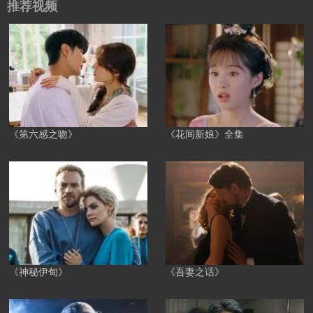
推荐视频
《第六感之吻》
《花间新娘》全集
《神秘伊甸》
《吾妻之话》