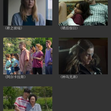
《桥之彼端》
《晒后假日》
《阿尔卡拉斯》
《种马兄弟》