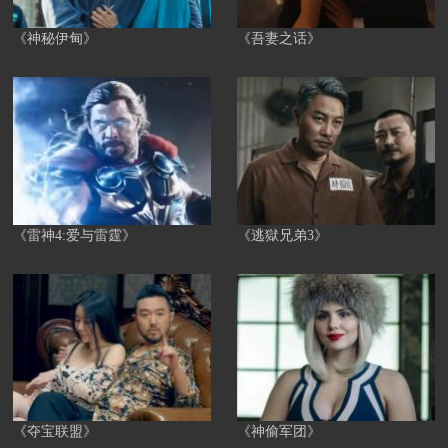
《神秘伊甸》
《吾妻之话》
《雷神4:爱与雷霆》
《逃獄兄弟3》
《夺宝联盟》
《神偷军团》