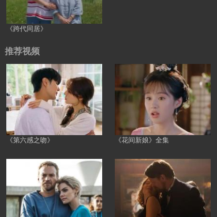
《跨代同居》
推荐视频
《第六感之吻》
《花间新娘》全集