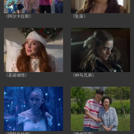
《阿尔卡拉斯》
《坠落》
《圣诞倾情》
《种马兄弟》