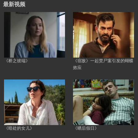
最新视频
《桥之彼端》
《宿敌》一起焚尸案引发的蝴蝶
效应
《暗处的女儿》
《晒后假日》