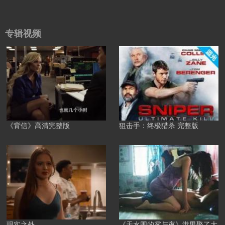
专辑视频
《背信》高清完整版
狙击手：终极猎杀 完整版
现实之外
《天水围的雾与夜》港男娶了大