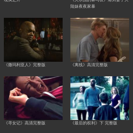
陆妹夜夜家暴
《撒玛利亚人》完整版
《离线》高清完整版
《寻女记》高清完整版
《最后的权利》下 完整版