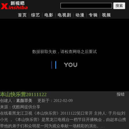
搜索
首页
综艺
电影
电视剧
动漫
专辑
视频
本山快乐营20111122
报错
创建人：
素颜罪美
更新于：2012-02-09
来源：优酷网提供分享
在线看黑龙江卫视《本山快乐营》20111122笑口常开 主持人: 于月仙|刘
小光 ，《本山快乐营》是黑龙江电视台一档节目开播晚会，由赵本山携
带他的弟子们和众明星一同为观众奉献一场精彩的演出。…