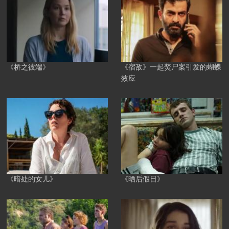
《桥之彼端》
《宿敌》一起焚尸案引发的蝴蝶
效应
《暗处的女儿》
《晒后假日》