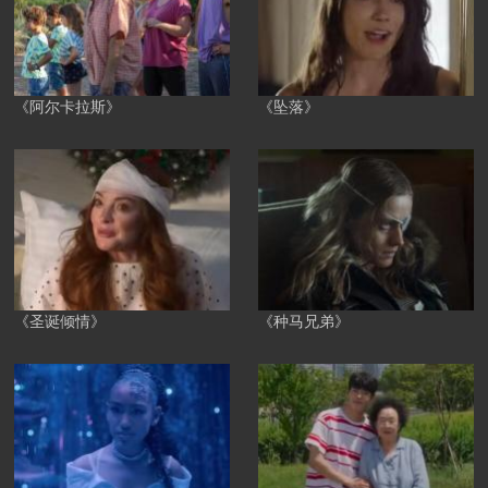
《阿尔卡拉斯》
《坠落》
《圣诞倾情》
《种马兄弟》