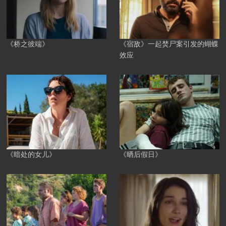
《桥之彼端》
《宿敌》一起焚尸案引发的蝴蝶
效应
《暗处的女儿》
《晒后假日》