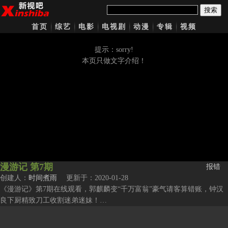
搜索
首页
综艺
电影
电视剧
动漫
专辑
视频
提示：sorry!
本页只做文字介绍！
漫游记 第7期
报错
创建人：
时间煮雨
更新于：2020-01-28
《漫游记》第7期在线观看，郭麒麟变“千万富翁”豪气请客算错账，钟汉
良下厨精致刀工收割迷弟迷妹！…