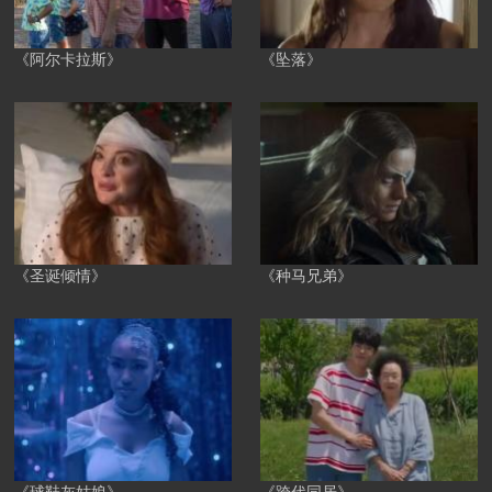
《阿尔卡拉斯》
《坠落》
《圣诞倾情》
《种马兄弟》