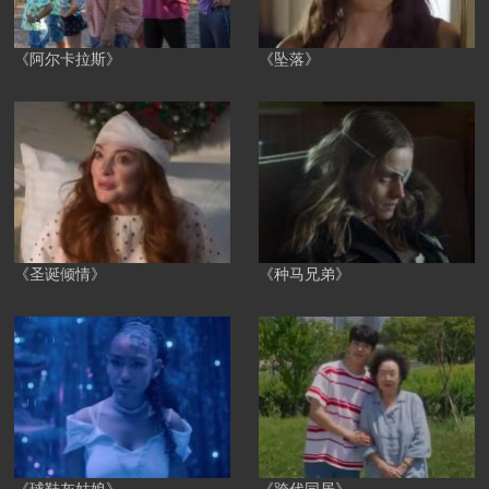
《阿尔卡拉斯》
《坠落》
《圣诞倾情》
《种马兄弟》