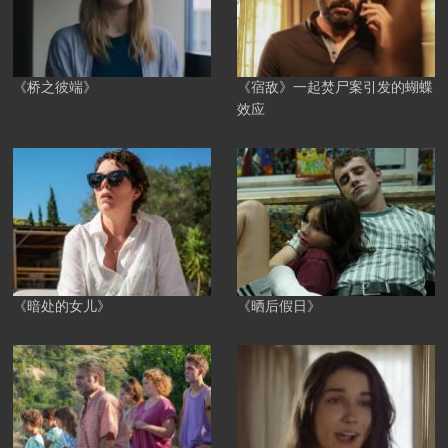
《桥之彼端》
《宿敌》一起焚尸案引发的蝴蝶
效应
《暗处的女儿》
《晒后假日》