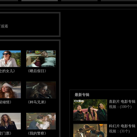
网可观看
指数：0.003
处的女儿》
《晒后假日》
最新专辑
喜剧片 电影专辑
诞倾情》
《种马兄弟》
视频：(100个)
科幻片 电影专辑
视频：(31个)
堂门票》
《我的警察》