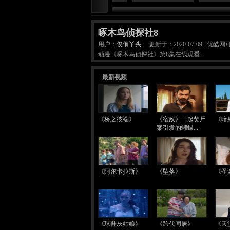
啄木鸟侦探社8
用户：
俊俏丫头
更新于：2020-07-09 优酷
动漫《啄木鸟侦探社》第8集在线观看…
最新视频
《桥之彼端》
《宿敌》一起焚尸
《暗
案引发的蝴蝶...
《阿尔卡拉斯》
《坠落》
《圣
《球鞋灰姑娘》
《跨代同居》
《天