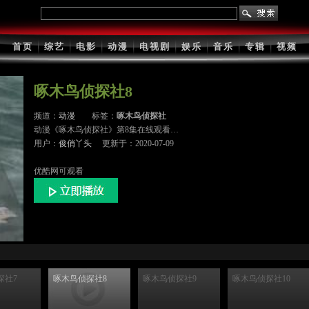
......
首页
综艺
电影
动漫
电视剧
娱乐
音乐
专辑
视频
啄木鸟侦探社8
频道：
动漫
标签：
啄木鸟侦探社
动漫《啄木鸟侦探社》第8集在线观看…
用户：
俊俏丫头
更新于：2020-07-09
指数：0.003
优酷网可观看
社7
啄木鸟侦探社8
啄木鸟侦探社9
啄木鸟侦探社10
探社7
啄木鸟侦探社8
啄木鸟侦探社9
啄木鸟侦探社10